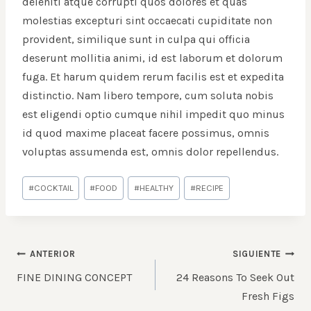
deleniti atque corrupti quos dolores et quas
molestias excepturi sint occaecati cupiditate non
provident, similique sunt in culpa qui officia
deserunt mollitia animi, id est laborum et dolorum
fuga. Et harum quidem rerum facilis est et expedita
distinctio. Nam libero tempore, cum soluta nobis
est eligendi optio cumque nihil impedit quo minus
id quod maxime placeat facere possimus, omnis
voluptas assumenda est, omnis dolor repellendus.
Etiquetas
#
COCKTAIL
#
FOOD
#
HEALTHY
#
RECIPE
de
la
entrada:
NAVEGACIÓN
ANTERIOR
SIGUIENTE
DE
FINE DINING CONCEPT
24 Reasons To Seek Out
ENTRADAS
Fresh Figs